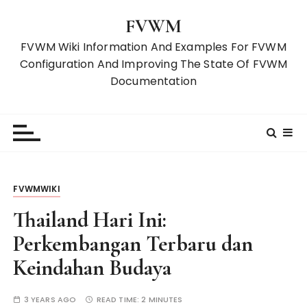
S
FVWM
k
i
FVWM Wiki Information And Examples For FVWM
p
Configuration And Improving The State Of FVWM
t
Documentation
o
c
o
n
t
e
FVWMWIKI
n
t
Thailand Hari Ini:
Perkembangan Terbaru dan
Keindahan Budaya
3 YEARS AGO
READ TIME:
2 MINUTES