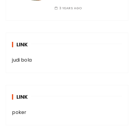
3 YEARS AGO
LINK
judi bola
LINK
poker