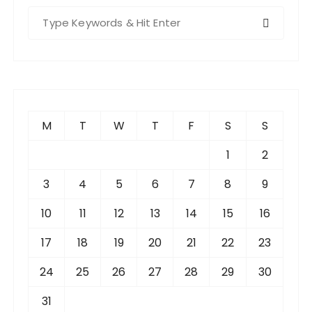
S
e
a
r
c
h
f
M
T
W
T
F
S
S
o
r
1
2
:
3
4
5
6
7
8
9
10
11
12
13
14
15
16
17
18
19
20
21
22
23
24
25
26
27
28
29
30
31