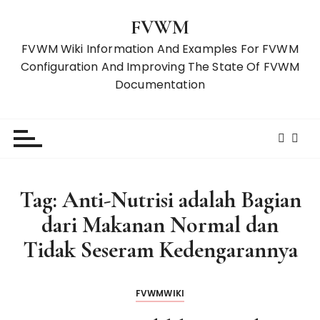
S
FVWM
k
i
FVWM Wiki Information And Examples For FVWM
p
Configuration And Improving The State Of FVWM
t
Documentation
o
c
o
n
t
e
Tag:
Anti-Nutrisi adalah Bagian
n
dari Makanan Normal dan
t
Tidak Seseram Kedengarannya
FVWMWIKI