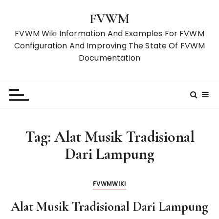
S
FVWM
k
i
FVWM Wiki Information And Examples For FVWM
p
Configuration And Improving The State Of FVWM
t
Documentation
o
c
o
n
t
e
Tag:
Alat Musik Tradisional
n
Dari Lampung
t
FVWMWIKI
Alat Musik Tradisional Dari Lampung