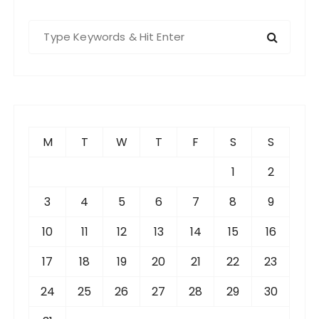
S
e
a
r
c
h
f
M
T
W
T
F
S
S
o
r
1
2
:
3
4
5
6
7
8
9
10
11
12
13
14
15
16
17
18
19
20
21
22
23
24
25
26
27
28
29
30