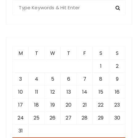
S
e
a
r
c
h
f
M
T
W
T
F
S
S
o
r
1
2
:
3
4
5
6
7
8
9
10
11
12
13
14
15
16
17
18
19
20
21
22
23
24
25
26
27
28
29
30
31