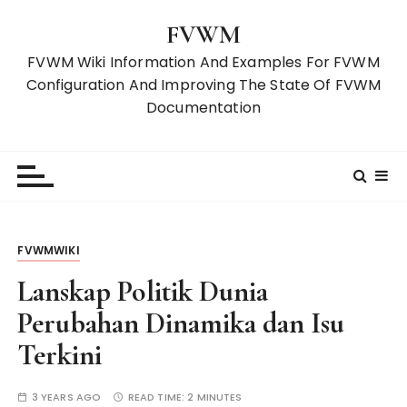
S
FVWM
k
i
FVWM Wiki Information And Examples For FVWM
p
Configuration And Improving The State Of FVWM
t
Documentation
o
c
o
n
t
e
FVWMWIKI
n
t
Lanskap Politik Dunia
Perubahan Dinamika dan Isu
Terkini
3 YEARS AGO
READ TIME:
2 MINUTES