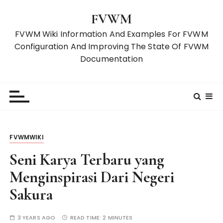
S
FVWM
k
i
FVWM Wiki Information And Examples For FVWM
p
Configuration And Improving The State Of FVWM
t
Documentation
o
c
o
n
t
e
FVWMWIKI
n
t
Seni Karya Terbaru yang
Menginspirasi Dari Negeri
Sakura
3 YEARS AGO
READ TIME:
2 MINUTES