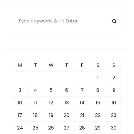
S
e
a
r
c
h
f
M
T
W
T
F
S
S
o
r
1
2
:
3
4
5
6
7
8
9
10
11
12
13
14
15
16
17
18
19
20
21
22
23
24
25
26
27
28
29
30