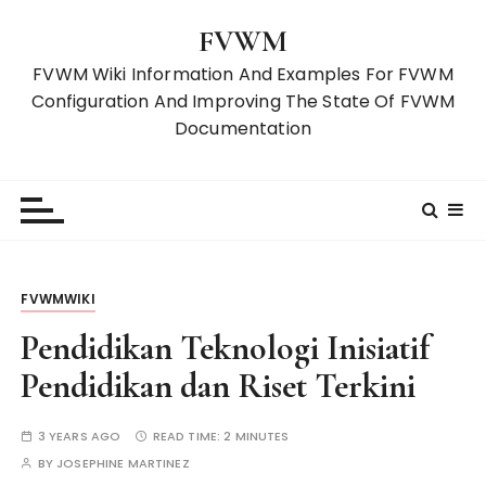
S
FVWM
k
i
FVWM Wiki Information And Examples For FVWM
p
Configuration And Improving The State Of FVWM
t
Documentation
o
c
o
n
t
e
FVWMWIKI
n
t
Pendidikan Teknologi Inisiatif
Pendidikan dan Riset Terkini
3 YEARS AGO
READ TIME:
2 MINUTES
BY
JOSEPHINE MARTINEZ