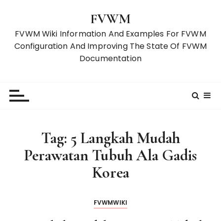
S
FVWM
k
i
FVWM Wiki Information And Examples For FVWM
p
Configuration And Improving The State Of FVWM
t
Documentation
o
c
o
n
t
e
Tag:
5 Langkah Mudah
n
Perawatan Tubuh Ala Gadis
t
Korea
FVWMWIKI