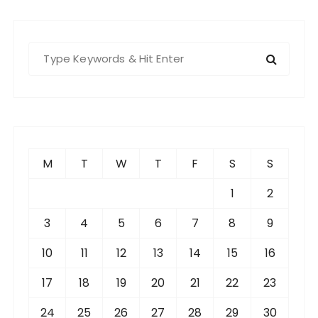
S
e
a
r
c
h
f
M
T
W
T
F
S
S
o
r
1
2
:
3
4
5
6
7
8
9
10
11
12
13
14
15
16
17
18
19
20
21
22
23
24
25
26
27
28
29
30