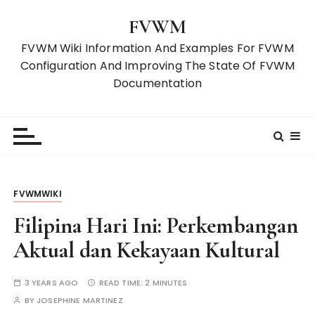
S
FVWM
k
i
FVWM Wiki Information And Examples For FVWM
p
Configuration And Improving The State Of FVWM
t
Documentation
o
c
o
n
t
e
FVWMWIKI
n
t
Filipina Hari Ini: Perkembangan
Aktual dan Kekayaan Kultural
3 YEARS AGO
READ TIME:
2 MINUTES
BY
JOSEPHINE MARTINEZ