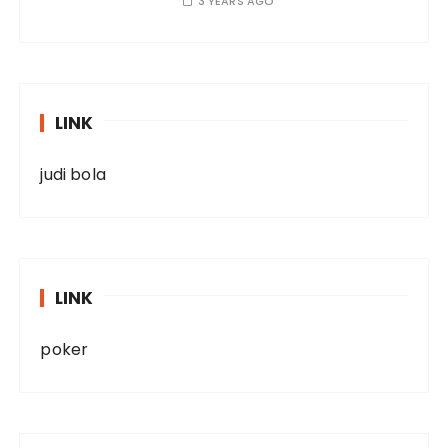
3 YEARS AGO
LINK
judi bola
LINK
poker