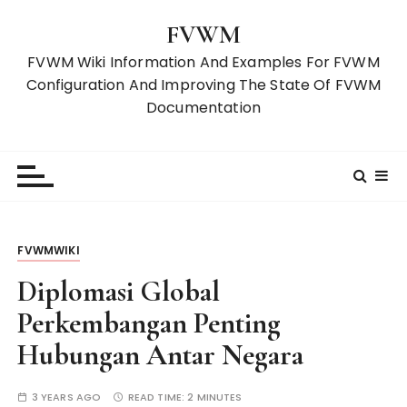
S
FVWM
k
i
FVWM Wiki Information And Examples For FVWM
p
Configuration And Improving The State Of FVWM
t
Documentation
o
c
o
n
t
e
FVWMWIKI
n
t
Diplomasi Global
Perkembangan Penting
Hubungan Antar Negara
3 YEARS AGO
READ TIME:
2 MINUTES