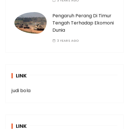
3 YEARS AGO
Pengaruh Perang Di Timur
Tengah Terhadap Ekomoni
Dunia
3 YEARS AGO
LINK
judi bola
LINK