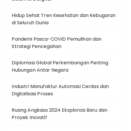
Hidup Sehat Tren Kesehatan dan Kebugaran
di Seluruh Dunia
Pandemi Pasca-COVID Pemulihan dan
Strategi Pencegahan
Diplomasi Global Perkembangan Penting
Hubungan Antar Negara
Industri Manufaktur Automasi Cerdas dan
Digitalisasi Proses
Ruang Angkasa 2024 Eksplorasi Baru dan
Proyek Inovatif