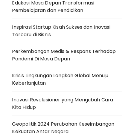
Edukasi Masa Depan Transformasi
Pembelajaran dan Pendidikan
Inspirasi Startup Kisah Sukses dan Inovasi
Terbaru di Bisnis
Perkembangan Medis & Respons Terhadap
Pandemi Di Masa Depan
Krisis Lingkungan Langkah Global Menuju
Keberlanjutan
Inovasi Revolusioner yang Mengubah Cara
Kita Hidup
Geopolitik 2024 Perubahan Keseimbangan
Kekuatan Antar Negara