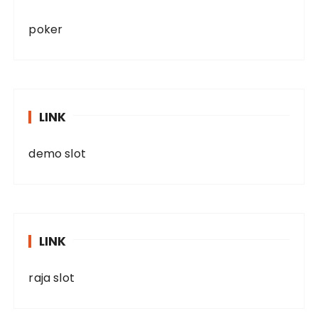
poker
LINK
demo slot
LINK
raja slot