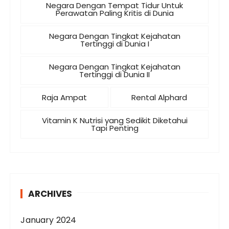
Negara Dengan Tempat Tidur Untuk
Perawatan Paling Kritis di Dunia
Negara Dengan Tingkat Kejahatan
Tertinggi di Dunia I
Negara Dengan Tingkat Kejahatan
Tertinggi di Dunia II
Raja Ampat
Rental Alphard
Vitamin K Nutrisi yang Sedikit Diketahui
Tapi Penting
ARCHIVES
January 2024