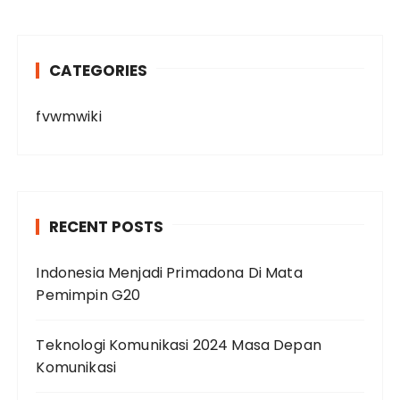
CATEGORIES
fvwmwiki
RECENT POSTS
Indonesia Menjadi Primadona Di Mata
Pemimpin G20
Teknologi Komunikasi 2024 Masa Depan
Komunikasi