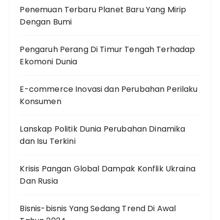
Penemuan Terbaru Planet Baru Yang Mirip
Dengan Bumi
Pengaruh Perang Di Timur Tengah Terhadap
Ekomoni Dunia
E-commerce Inovasi dan Perubahan Perilaku
Konsumen
Lanskap Politik Dunia Perubahan Dinamika
dan Isu Terkini
Krisis Pangan Global Dampak Konflik Ukraina
Dan Rusia
Bisnis-bisnis Yang Sedang Trend Di Awal