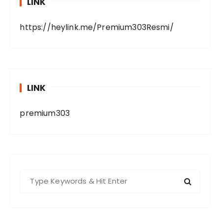
LINK
https://heylink.me/Premium303Resmi/
LINK
premium303
S
e
a
r