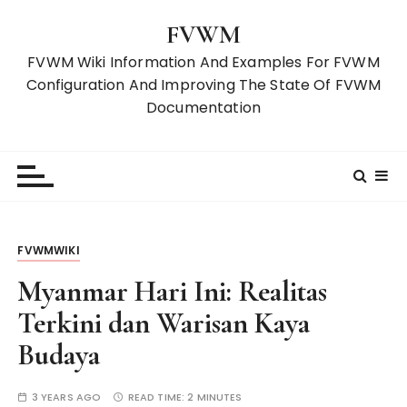
S
FVWM
k
i
FVWM Wiki Information And Examples For FVWM
p
Configuration And Improving The State Of FVWM
t
Documentation
o
c
o
n
t
e
FVWMWIKI
n
t
Myanmar Hari Ini: Realitas
Terkini dan Warisan Kaya
Budaya
3 YEARS AGO
READ TIME:
2 MINUTES