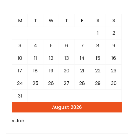
c
h
f
M
T
W
T
F
S
S
o
r
1
2
:
3
4
5
6
7
8
9
10
11
12
13
14
15
16
17
18
19
20
21
22
23
24
25
26
27
28
29
30
31
August 2026
« Jan