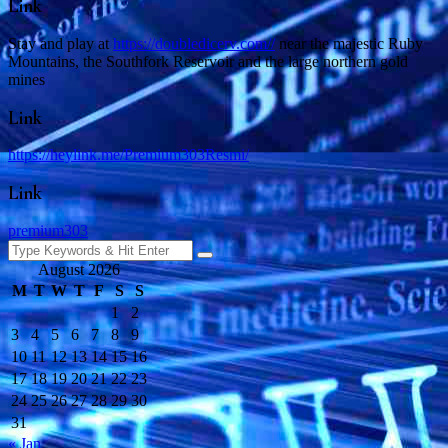
Link
Stay and play at
https://doubledicerv.com//
near the majestic Ruby
Mountains, the Southfork Reservoir and the large northern gold
mines
Link
https://heylink.me/Premium303Resmi/
Link
premium303
Search
for:
August 2026
M
T
W
T
F
S
S
1
2
3
4
5
6
7
8
9
10
11
12
13
14
15
16
17
18
19
20
21
22
23
24
25
26
27
28
29
30
31
« Jan