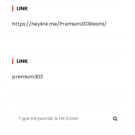
LINK
https://heylink.me/Premium303Resmi/
LINK
premium303
S
e
a