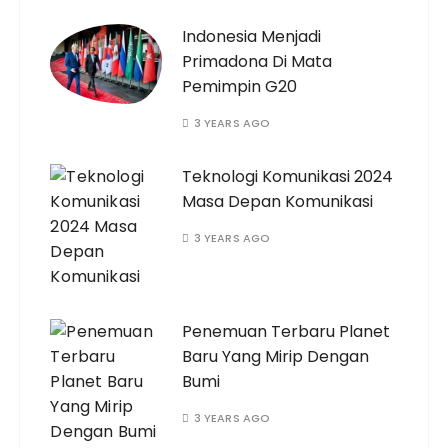
Indonesia Menjadi
Primadona Di Mata
Pemimpin G20
3 YEARS AGO
Teknologi Komunikasi 2024
Masa Depan Komunikasi
3 YEARS AGO
Penemuan Terbaru Planet
Baru Yang Mirip Dengan
Bumi
3 YEARS AGO