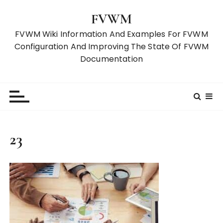
S
FVWM
k
i
FVWM Wiki Information And Examples For FVWM
p
Configuration And Improving The State Of FVWM
t
Documentation
o
c
o
n
t
e
23
n
t