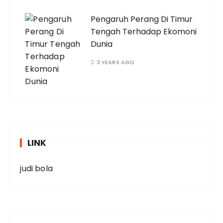
Pengaruh Perang Di Timur
Tengah Terhadap Ekomoni
Dunia
3 YEARS AGO
LINK
judi bola