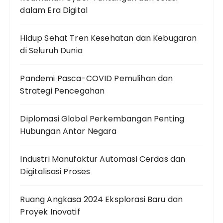
dalam Era Digital
Hidup Sehat Tren Kesehatan dan Kebugaran
di Seluruh Dunia
Pandemi Pasca-COVID Pemulihan dan
Strategi Pencegahan
Diplomasi Global Perkembangan Penting
Hubungan Antar Negara
Industri Manufaktur Automasi Cerdas dan
Digitalisasi Proses
Ruang Angkasa 2024 Eksplorasi Baru dan
Proyek Inovatif