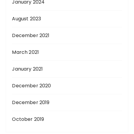
January 2024
August 2023
December 2021
March 2021
January 2021
December 2020
December 2019
October 2019