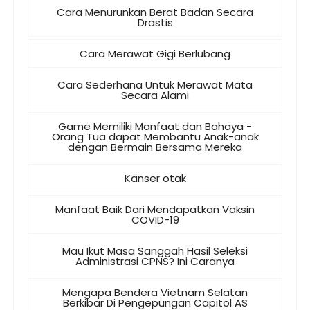
Cara Menurunkan Berat Badan Secara
Drastis
Cara Merawat Gigi Berlubang
Cara Sederhana Untuk Merawat Mata
Secara Alami
Game Memiliki Manfaat dan Bahaya -
Orang Tua dapat Membantu Anak-anak
dengan Bermain Bersama Mereka
Kanser otak
Manfaat Baik Dari Mendapatkan Vaksin
COVID-19
Mau Ikut Masa Sanggah Hasil Seleksi
Administrasi CPNS? Ini Caranya
Mengapa Bendera Vietnam Selatan
Berkibar Di Pengepungan Capitol AS