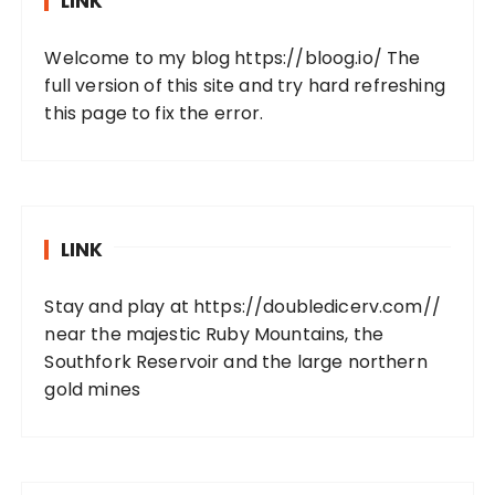
LINK
Welcome to my blog
https://bloog.io/
The
full version of this site and try hard refreshing
this page to fix the error.
LINK
Stay and play at
https://doubledicerv.com//
near the majestic Ruby Mountains, the
Southfork Reservoir and the large northern
gold mines