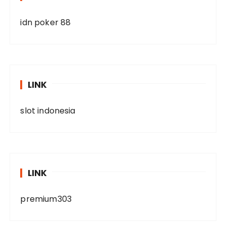
idn poker 88
LINK
slot indonesia
LINK
premium303