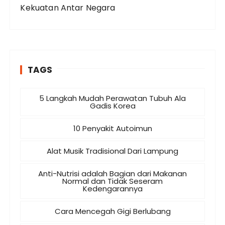
Kekuatan Antar Negara
TAGS
5 Langkah Mudah Perawatan Tubuh Ala
Gadis Korea
10 Penyakit Autoimun
Alat Musik Tradisional Dari Lampung
Anti-Nutrisi adalah Bagian dari Makanan
Normal dan Tidak Seseram
Kedengarannya
Cara Mencegah Gigi Berlubang