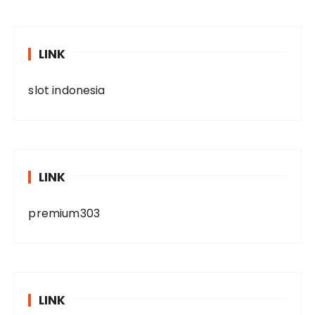
LINK
slot indonesia
LINK
premium303
LINK