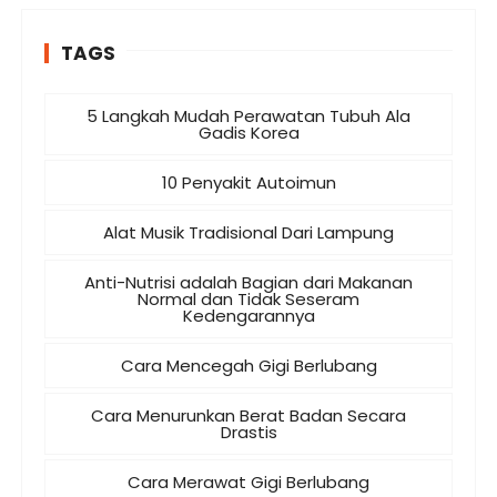
TAGS
5 Langkah Mudah Perawatan Tubuh Ala
Gadis Korea
10 Penyakit Autoimun
Alat Musik Tradisional Dari Lampung
Anti-Nutrisi adalah Bagian dari Makanan
Normal dan Tidak Seseram
Kedengarannya
Cara Mencegah Gigi Berlubang
Cara Menurunkan Berat Badan Secara
Drastis
Cara Merawat Gigi Berlubang