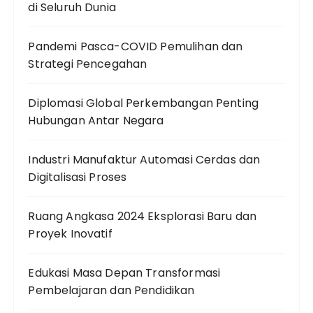
di Seluruh Dunia
Pandemi Pasca-COVID Pemulihan dan
Strategi Pencegahan
Diplomasi Global Perkembangan Penting
Hubungan Antar Negara
Industri Manufaktur Automasi Cerdas dan
Digitalisasi Proses
Ruang Angkasa 2024 Eksplorasi Baru dan
Proyek Inovatif
Edukasi Masa Depan Transformasi
Pembelajaran dan Pendidikan