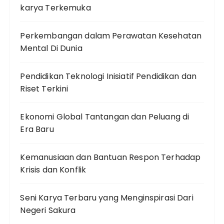
karya Terkemuka
Perkembangan dalam Perawatan Kesehatan
Mental Di Dunia
Pendidikan Teknologi Inisiatif Pendidikan dan
Riset Terkini
Ekonomi Global Tantangan dan Peluang di
Era Baru
Kemanusiaan dan Bantuan Respon Terhadap
Krisis dan Konflik
Seni Karya Terbaru yang Menginspirasi Dari
Negeri Sakura