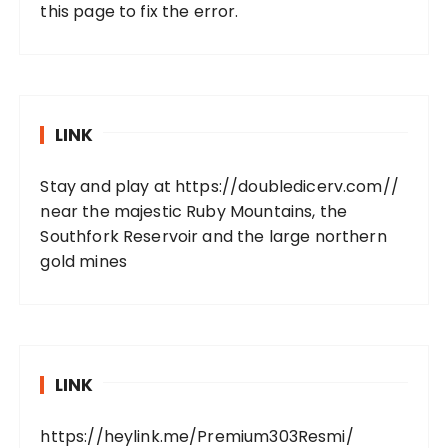
this page to fix the error.
LINK
Stay and play at
https://doubledicerv.com//
near the majestic Ruby Mountains, the
Southfork Reservoir and the large northern
gold mines
LINK
https://heylink.me/Premium303Resmi/