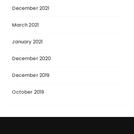
December 2021
March 2021
January 2021
December 2020
December 2019
October 2019