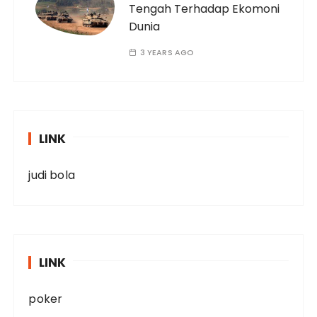
Tengah Terhadap Ekomoni
Dunia
3 YEARS AGO
LINK
judi bola
LINK
poker