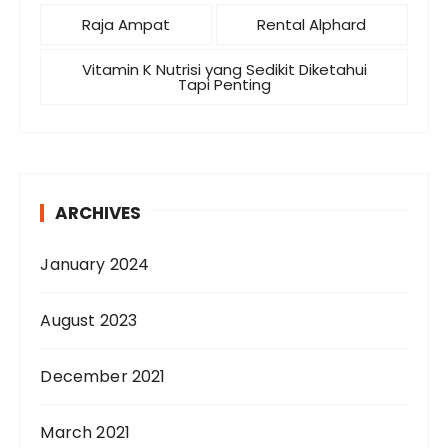
Raja Ampat
Rental Alphard
Vitamin K Nutrisi yang Sedikit Diketahui
Tapi Penting
ARCHIVES
January 2024
August 2023
December 2021
March 2021