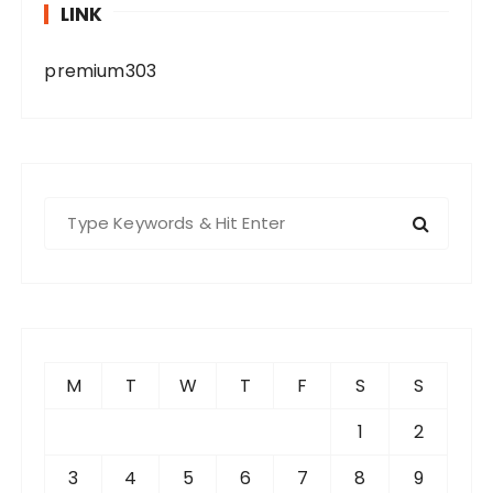
LINK
premium303
S
e
a
r
c
h
f
M
T
W
T
F
S
S
o
r
1
2
:
3
4
5
6
7
8
9