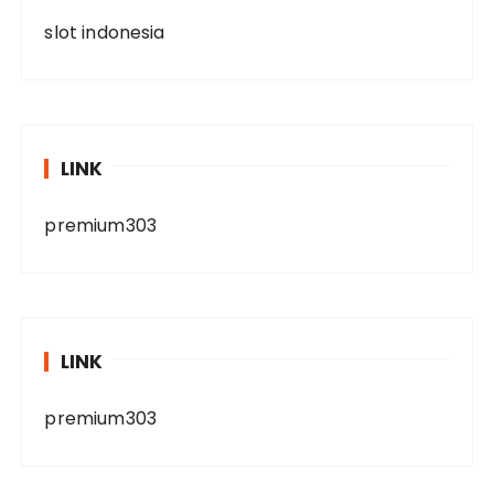
slot indonesia
LINK
premium303
LINK
premium303