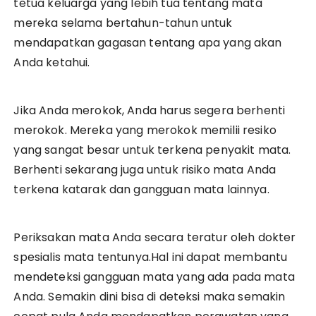
tetua keluarga yang lebih tua tentang mata
mereka selama bertahun-tahun untuk
mendapatkan gagasan tentang apa yang akan
Anda ketahui.
Jika Anda merokok, Anda harus segera berhenti
merokok. Mereka yang merokok memilii resiko
yang sangat besar untuk terkena penyakit mata.
Berhenti sekarang juga untuk risiko mata Anda
terkena katarak dan gangguan mata lainnya.
Periksakan mata Anda secara teratur oleh dokter
spesialis mata tentunya.Hal ini dapat membantu
mendeteksi gangguan mata yang ada pada mata
Anda. Semakin dini bisa di deteksi maka semakin