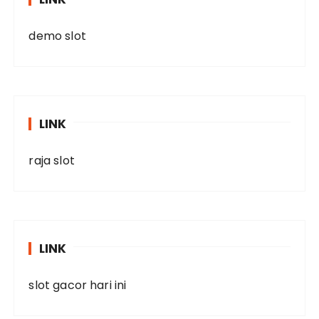
demo slot
LINK
raja slot
LINK
slot gacor hari ini