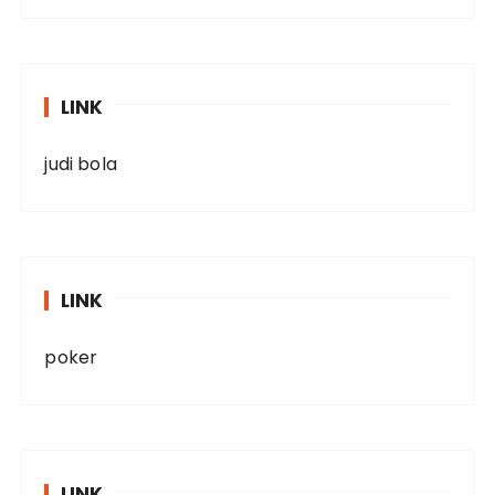
LINK
judi bola
LINK
poker
LINK