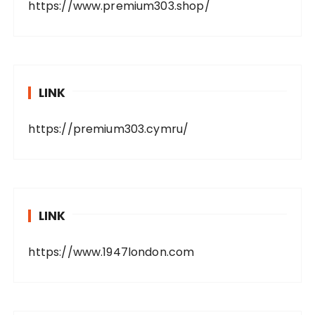
https://www.premium303.shop/
LINK
https://premium303.cymru/
LINK
https://www.1947london.com