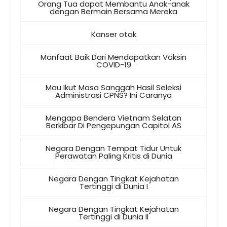
Orang Tua dapat Membantu Anak-anak
dengan Bermain Bersama Mereka
Kanser otak
Manfaat Baik Dari Mendapatkan Vaksin
COVID-19
Mau Ikut Masa Sanggah Hasil Seleksi
Administrasi CPNS? Ini Caranya
Mengapa Bendera Vietnam Selatan
Berkibar Di Pengepungan Capitol AS
Negara Dengan Tempat Tidur Untuk
Perawatan Paling Kritis di Dunia
Negara Dengan Tingkat Kejahatan
Tertinggi di Dunia I
Negara Dengan Tingkat Kejahatan
Tertinggi di Dunia II