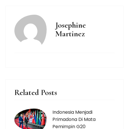
Josephine
Martinez
Related Posts
Indonesia Menjadi
Primadona Di Mata
Pemimpin G20