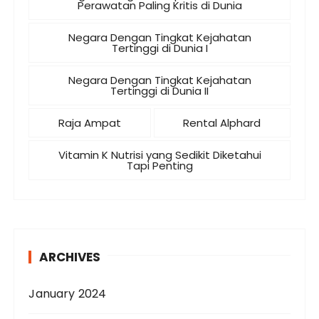
Perawatan Paling Kritis di Dunia
Negara Dengan Tingkat Kejahatan
Tertinggi di Dunia I
Negara Dengan Tingkat Kejahatan
Tertinggi di Dunia II
Raja Ampat
Rental Alphard
Vitamin K Nutrisi yang Sedikit Diketahui
Tapi Penting
ARCHIVES
January 2024