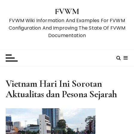
S
FVWM
k
i
FVWM Wiki Information And Examples For FVWM
p
Configuration And Improving The State Of FVWM
t
Documentation
o
c
o
n
t
e
Vietnam Hari Ini Sorotan
n
Aktualitas dan Pesona Sejarah
t