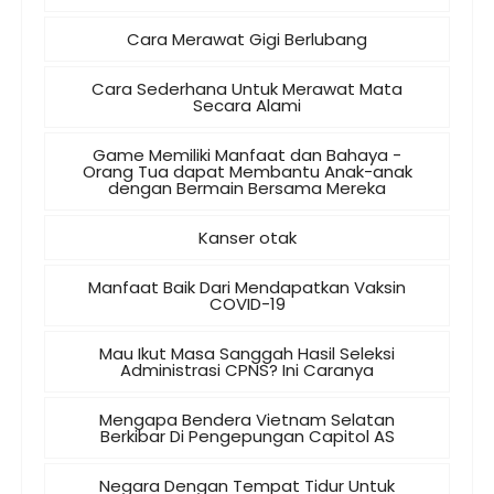
Cara Merawat Gigi Berlubang
Cara Sederhana Untuk Merawat Mata
Secara Alami
Game Memiliki Manfaat dan Bahaya -
Orang Tua dapat Membantu Anak-anak
dengan Bermain Bersama Mereka
Kanser otak
Manfaat Baik Dari Mendapatkan Vaksin
COVID-19
Mau Ikut Masa Sanggah Hasil Seleksi
Administrasi CPNS? Ini Caranya
Mengapa Bendera Vietnam Selatan
Berkibar Di Pengepungan Capitol AS
Negara Dengan Tempat Tidur Untuk