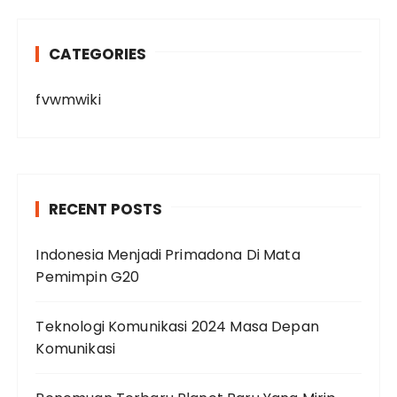
CATEGORIES
fvwmwiki
RECENT POSTS
Indonesia Menjadi Primadona Di Mata
Pemimpin G20
Teknologi Komunikasi 2024 Masa Depan
Komunikasi