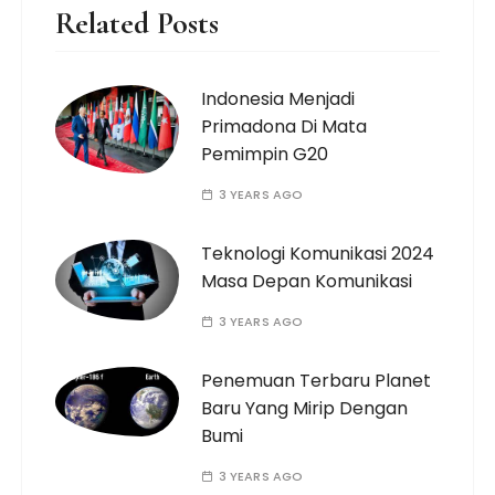
Related Posts
Indonesia Menjadi
Primadona Di Mata
Pemimpin G20
3 YEARS AGO
Teknologi Komunikasi 2024
Masa Depan Komunikasi
3 YEARS AGO
Penemuan Terbaru Planet
Baru Yang Mirip Dengan
Bumi
3 YEARS AGO