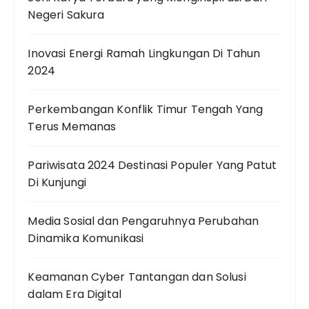
Negeri Sakura
Inovasi Energi Ramah Lingkungan Di Tahun
2024
Perkembangan Konflik Timur Tengah Yang
Terus Memanas
Pariwisata 2024 Destinasi Populer Yang Patut
Di Kunjungi
Media Sosial dan Pengaruhnya Perubahan
Dinamika Komunikasi
Keamanan Cyber Tantangan dan Solusi
dalam Era Digital