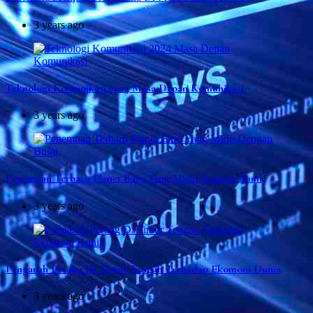
3 years ago
Teknologi Komunikasi 2024 Masa Depan Komunikasi
3 years ago
Penemuan Terbaru Planet Baru Yang Mirip Dengan Bumi
3 years ago
Pengaruh Perang Di Timur Tengah Terhadap Ekomoni Dunia
3 years ago