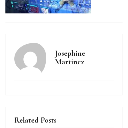
Josephine
Martinez
Related Posts