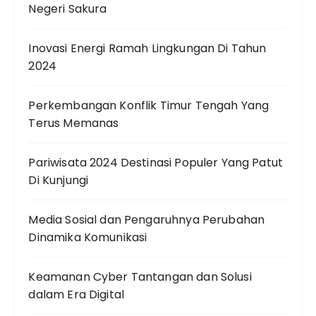
Negeri Sakura
Inovasi Energi Ramah Lingkungan Di Tahun
2024
Perkembangan Konflik Timur Tengah Yang
Terus Memanas
Pariwisata 2024 Destinasi Populer Yang Patut
Di Kunjungi
Media Sosial dan Pengaruhnya Perubahan
Dinamika Komunikasi
Keamanan Cyber Tantangan dan Solusi
dalam Era Digital