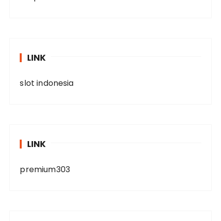
LINK
slot indonesia
LINK
premium303