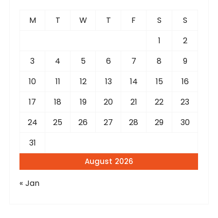
h
f
M
T
W
T
F
S
S
o
r
1
2
:
3
4
5
6
7
8
9
10
11
12
13
14
15
16
17
18
19
20
21
22
23
24
25
26
27
28
29
30
31
August 2026
« Jan