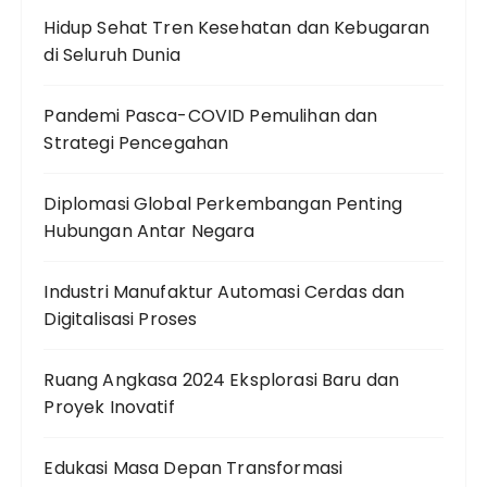
Hidup Sehat Tren Kesehatan dan Kebugaran
di Seluruh Dunia
Pandemi Pasca-COVID Pemulihan dan
Strategi Pencegahan
Diplomasi Global Perkembangan Penting
Hubungan Antar Negara
Industri Manufaktur Automasi Cerdas dan
Digitalisasi Proses
Ruang Angkasa 2024 Eksplorasi Baru dan
Proyek Inovatif
Edukasi Masa Depan Transformasi