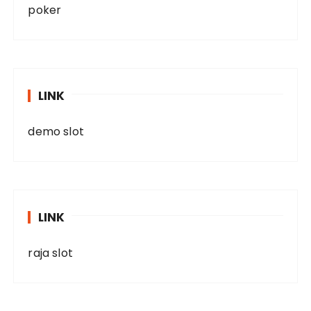
poker
LINK
demo slot
LINK
raja slot