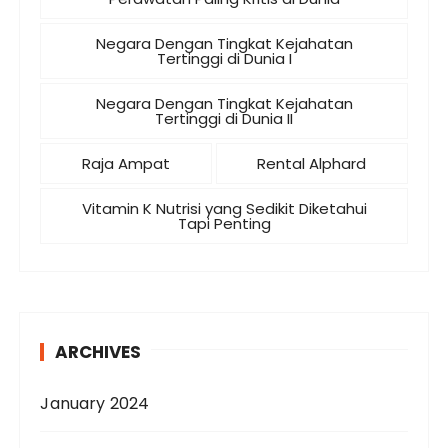
Negara Dengan Tingkat Kejahatan
Tertinggi di Dunia I
Negara Dengan Tingkat Kejahatan
Tertinggi di Dunia II
Raja Ampat
Rental Alphard
Vitamin K Nutrisi yang Sedikit Diketahui
Tapi Penting
ARCHIVES
January 2024