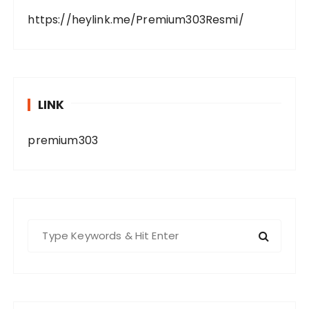
https://heylink.me/Premium303Resmi/
LINK
premium303
S
e
a
r
c