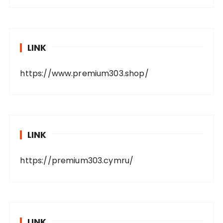
LINK
https://www.premium303.shop/
LINK
https://premium303.cymru/
LINK