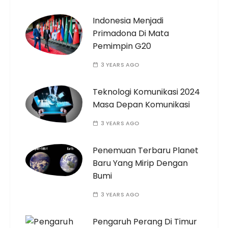
Indonesia Menjadi
Primadona Di Mata
Pemimpin G20
3 YEARS AGO
Teknologi Komunikasi 2024
Masa Depan Komunikasi
3 YEARS AGO
Penemuan Terbaru Planet
Baru Yang Mirip Dengan
Bumi
3 YEARS AGO
Pengaruh Perang Di Timur