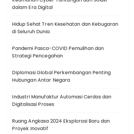
dalam Era Digital
Hidup Sehat Tren Kesehatan dan Kebugaran
di Seluruh Dunia
Pandemi Pasca-COVID Pemulihan dan
Strategi Pencegahan
Diplomasi Global Perkembangan Penting
Hubungan Antar Negara
Industri Manufaktur Automasi Cerdas dan
Digitalisasi Proses
Ruang Angkasa 2024 Eksplorasi Baru dan
Proyek Inovatif