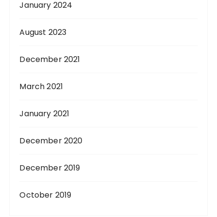
January 2024
August 2023
December 2021
March 2021
January 2021
December 2020
December 2019
October 2019