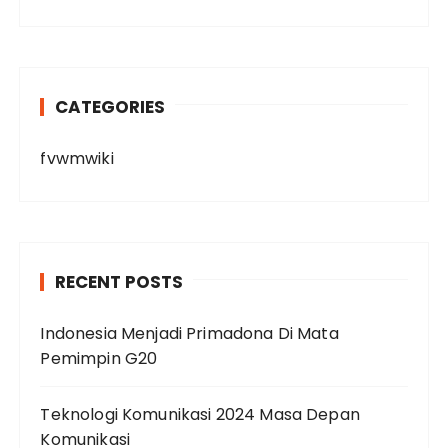
CATEGORIES
fvwmwiki
RECENT POSTS
Indonesia Menjadi Primadona Di Mata
Pemimpin G20
Teknologi Komunikasi 2024 Masa Depan
Komunikasi