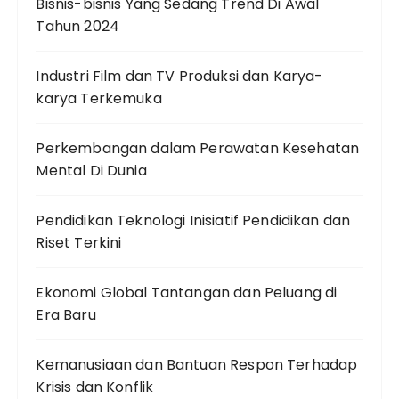
Bisnis-bisnis Yang Sedang Trend Di Awal
Tahun 2024
Industri Film dan TV Produksi dan Karya-
karya Terkemuka
Perkembangan dalam Perawatan Kesehatan
Mental Di Dunia
Pendidikan Teknologi Inisiatif Pendidikan dan
Riset Terkini
Ekonomi Global Tantangan dan Peluang di
Era Baru
Kemanusiaan dan Bantuan Respon Terhadap
Krisis dan Konflik