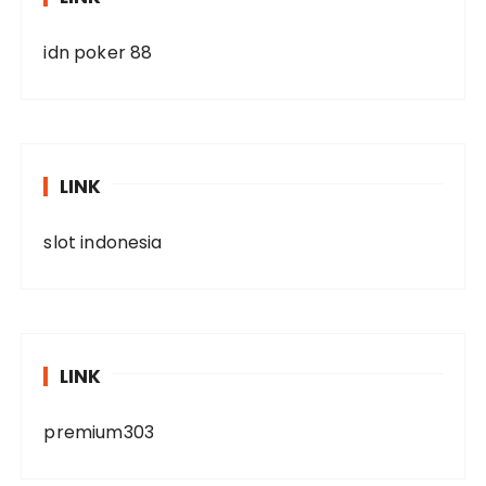
idn poker 88
LINK
slot indonesia
LINK
premium303