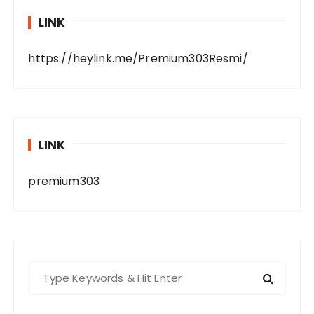
LINK
https://heylink.me/Premium303Resmi/
LINK
premium303
S
e
a