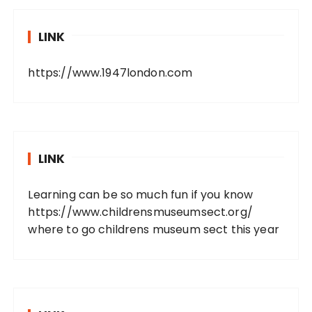
LINK
https://www.1947london.com
LINK
Learning can be so much fun if you know
https://www.childrensmuseumsect.org/
where to go childrens museum sect this year