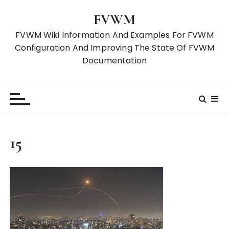
S
FVWM
k
i
FVWM Wiki Information And Examples For FVWM
p
Configuration And Improving The State Of FVWM
t
Documentation
o
c
o
n
t
e
15
n
t