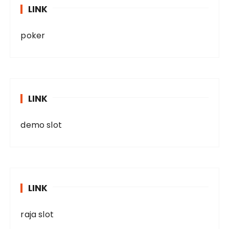
LINK
poker
LINK
demo slot
LINK
raja slot