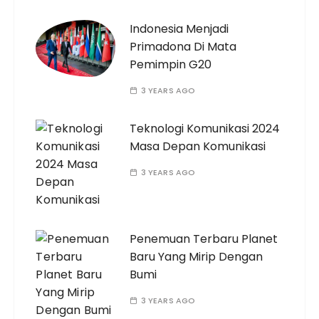
Indonesia Menjadi
Primadona Di Mata
Pemimpin G20
3 YEARS AGO
Teknologi Komunikasi 2024
Masa Depan Komunikasi
3 YEARS AGO
Penemuan Terbaru Planet
Baru Yang Mirip Dengan
Bumi
3 YEARS AGO