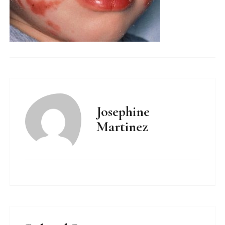
Josephine
Martinez