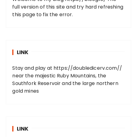
full version of this site and try hard refreshing
this page to fix the error.
LINK
Stay and play at
https://doubledicerv.com//
near the majestic Ruby Mountains, the
Southfork Reservoir and the large northern
gold mines
LINK