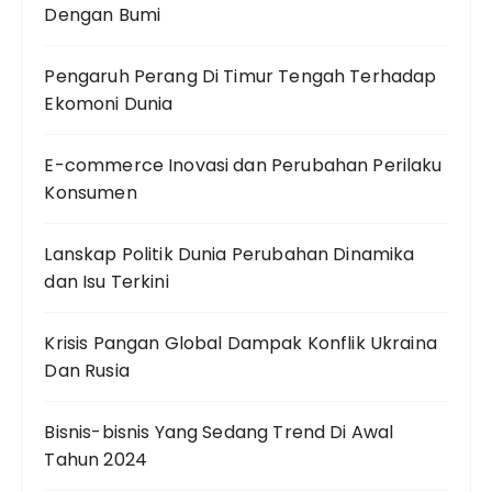
Dengan Bumi
Pengaruh Perang Di Timur Tengah Terhadap
Ekomoni Dunia
E-commerce Inovasi dan Perubahan Perilaku
Konsumen
Lanskap Politik Dunia Perubahan Dinamika
dan Isu Terkini
Krisis Pangan Global Dampak Konflik Ukraina
Dan Rusia
Bisnis-bisnis Yang Sedang Trend Di Awal
Tahun 2024