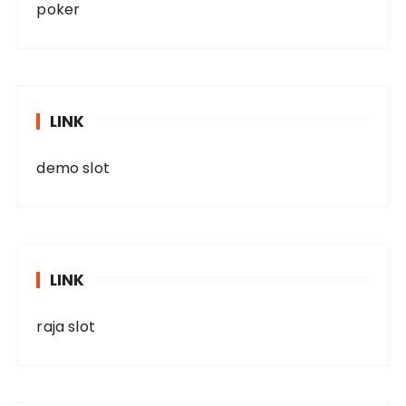
poker
LINK
demo slot
LINK
raja slot