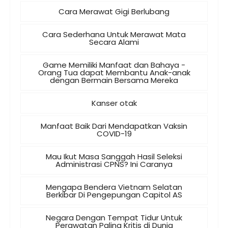
Cara Merawat Gigi Berlubang
Cara Sederhana Untuk Merawat Mata
Secara Alami
Game Memiliki Manfaat dan Bahaya -
Orang Tua dapat Membantu Anak-anak
dengan Bermain Bersama Mereka
Kanser otak
Manfaat Baik Dari Mendapatkan Vaksin
COVID-19
Mau Ikut Masa Sanggah Hasil Seleksi
Administrasi CPNS? Ini Caranya
Mengapa Bendera Vietnam Selatan
Berkibar Di Pengepungan Capitol AS
Negara Dengan Tempat Tidur Untuk
Perawatan Paling Kritis di Dunia