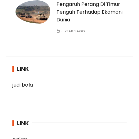
Pengaruh Perang Di Timur
Tengah Terhadap Ekomoni
Dunia
3 YEARS AGO
LINK
judi bola
LINK