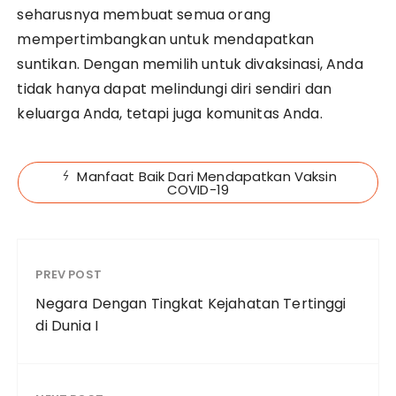
seharusnya membuat semua orang
mempertimbangkan untuk mendapatkan
suntikan. Dengan memilih untuk divaksinasi, Anda
tidak hanya dapat melindungi diri sendiri dan
keluarga Anda, tetapi juga komunitas Anda.
Manfaat Baik Dari Mendapatkan Vaksin
COVID-19
PREV POST
Negara Dengan Tingkat Kejahatan Tertinggi
di Dunia I