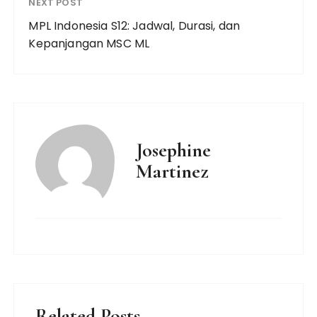
NEXT POST
MPL Indonesia S12: Jadwal, Durasi, dan
Kepanjangan MSC ML
Josephine
Martinez
Related Posts