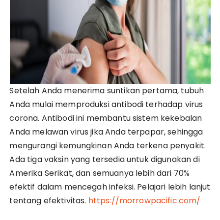
Setelah Anda menerima suntikan pertama, tubuh
Anda mulai memproduksi antibodi terhadap virus
corona. Antibodi ini membantu sistem kekebalan
Anda melawan virus jika Anda terpapar, sehingga
mengurangi kemungkinan Anda terkena penyakit.
Ada tiga vaksin yang tersedia untuk digunakan di
Amerika Serikat, dan semuanya lebih dari 70%
efektif dalam mencegah infeksi. Pelajari lebih lanjut
tentang efektivitas.
https://morrowpacific.com/