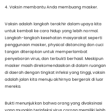
4. Vaksin membantu Anda membuang masker.
Vaksin adalah langkah terakhir dalam upaya kita
untuk kembali ke cara hidup yang lebih normal.
Langkah-langkah kesehatan masyarakat seperti
penggunaan masker, physical distancing dan cuci
tangan diterapkan untuk memperlambat
penyebaran virus, dan terbukti berhasil. Meskipun
masker masih direkomendasikan di dalam ruangan
di daerah dengan tingkat infeksi yang tinggi, vaksin
adalah jalan kita menuju akhirnya bergerak di luar
mereka.
Bukti menunjukkan bahwa orang yang divaksinasi
yang mungkin terinfeksi virus corona memiliki lebih