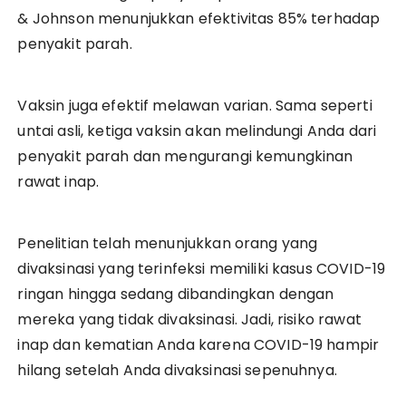
& Johnson menunjukkan efektivitas 85% terhadap
penyakit parah.
Vaksin juga efektif melawan varian. Sama seperti
untai asli, ketiga vaksin akan melindungi Anda dari
penyakit parah dan mengurangi kemungkinan
rawat inap.
Penelitian telah menunjukkan orang yang
divaksinasi yang terinfeksi memiliki kasus COVID-19
ringan hingga sedang dibandingkan dengan
mereka yang tidak divaksinasi. Jadi, risiko rawat
inap dan kematian Anda karena COVID-19 hampir
hilang setelah Anda divaksinasi sepenuhnya.