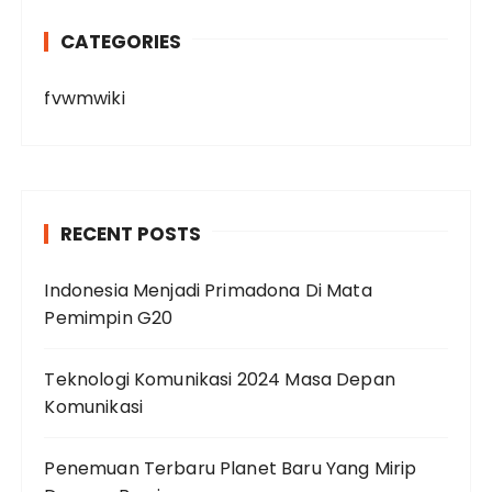
CATEGORIES
fvwmwiki
RECENT POSTS
Indonesia Menjadi Primadona Di Mata
Pemimpin G20
Teknologi Komunikasi 2024 Masa Depan
Komunikasi
Penemuan Terbaru Planet Baru Yang Mirip