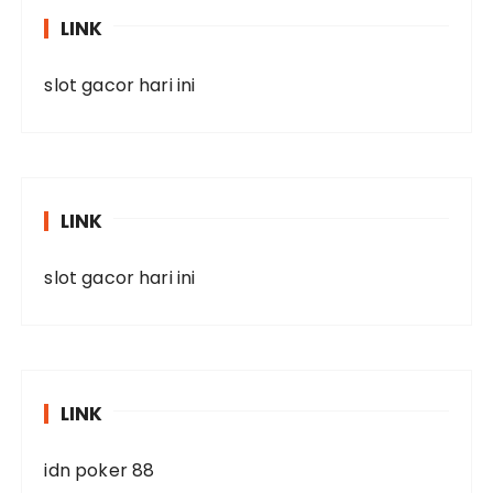
LINK
slot gacor hari ini
LINK
slot gacor hari ini
LINK
idn poker 88