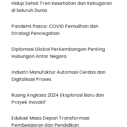
Hidup Sehat Tren Kesehatan dan Kebugaran
di Seluruh Dunia
Pandemi Pasca-COVID Pemulihan dan
Strategi Pencegahan
Diplomasi Global Perkembangan Penting
Hubungan Antar Negara
Industri Manufaktur Automasi Cerdas dan
Digitalisasi Proses
Ruang Angkasa 2024 Eksplorasi Baru dan
Proyek Inovatif
Edukasi Masa Depan Transformasi
Pembelajaran dan Pendidikan