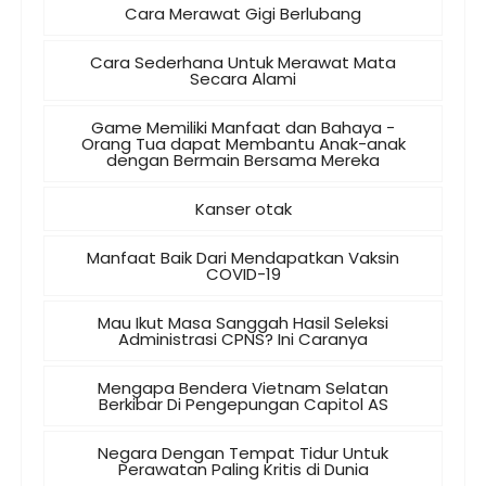
Cara Merawat Gigi Berlubang
Cara Sederhana Untuk Merawat Mata
Secara Alami
Game Memiliki Manfaat dan Bahaya -
Orang Tua dapat Membantu Anak-anak
dengan Bermain Bersama Mereka
Kanser otak
Manfaat Baik Dari Mendapatkan Vaksin
COVID-19
Mau Ikut Masa Sanggah Hasil Seleksi
Administrasi CPNS? Ini Caranya
Mengapa Bendera Vietnam Selatan
Berkibar Di Pengepungan Capitol AS
Negara Dengan Tempat Tidur Untuk
Perawatan Paling Kritis di Dunia