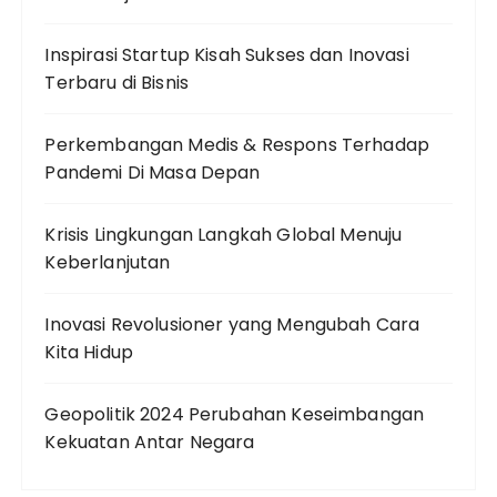
Inspirasi Startup Kisah Sukses dan Inovasi
Terbaru di Bisnis
Perkembangan Medis & Respons Terhadap
Pandemi Di Masa Depan
Krisis Lingkungan Langkah Global Menuju
Keberlanjutan
Inovasi Revolusioner yang Mengubah Cara
Kita Hidup
Geopolitik 2024 Perubahan Keseimbangan
Kekuatan Antar Negara