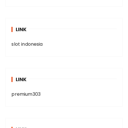
LINK
slot indonesia
LINK
premium303