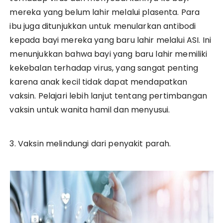
mereka yang belum lahir melalui plasenta. Para
ibu juga ditunjukkan untuk menularkan antibodi
kepada bayi mereka yang baru lahir melalui ASI. Ini
menunjukkan bahwa bayi yang baru lahir memiliki
kekebalan terhadap virus, yang sangat penting
karena anak kecil tidak dapat mendapatkan
vaksin. Pelajari lebih lanjut tentang pertimbangan
vaksin untuk wanita hamil dan menyusui.
3. Vaksin melindungi dari penyakit parah.