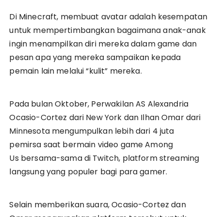
Di Minecraft, membuat avatar adalah kesempatan
untuk mempertimbangkan bagaimana anak-anak
ingin menampilkan diri mereka dalam game dan
pesan apa yang mereka sampaikan kepada
pemain lain melalui “kulit” mereka.
Pada bulan Oktober, Perwakilan AS Alexandria
Ocasio-Cortez dari New York dan Ilhan Omar dari
Minnesota mengumpulkan lebih dari 4 juta
pemirsa saat bermain video game Among
Us bersama-sama di Twitch, platform streaming
langsung yang populer bagi para gamer.
Selain memberikan suara, Ocasio-Cortez dan