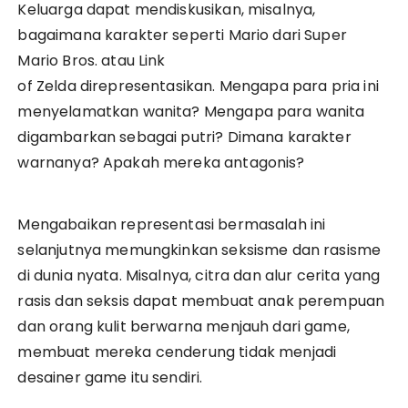
Keluarga dapat mendiskusikan, misalnya,
bagaimana karakter seperti Mario dari Super
Mario Bros. atau Link
of Zelda direpresentasikan. Mengapa para pria ini
menyelamatkan wanita? Mengapa para wanita
digambarkan sebagai putri? Dimana karakter
warnanya? Apakah mereka antagonis?
Mengabaikan representasi bermasalah ini
selanjutnya memungkinkan seksisme dan rasisme
di dunia nyata. Misalnya, citra dan alur cerita yang
rasis dan seksis dapat membuat anak perempuan
dan orang kulit berwarna menjauh dari game,
membuat mereka cenderung tidak menjadi
desainer game itu sendiri.