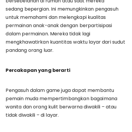
bersebelahan di rumah atau saat mereka
sedang bepergian. Ini memungkinkan pengasuh
untuk memahami dan melengkapi kualitas
permainan anak-anak dengan berpartisipasi
dalam permainan. Mereka tidak lagi
mengkhawatirkan kuantitas waktu layar dari sudut
pandang orang luar.
Percakapan yang berarti
Pengasuh dalam game juga dapat membantu
pemain muda mempertimbangkan bagaimana
wanita dan orang kulit berwarna diwakili – atau
tidak diwakili – di layar.