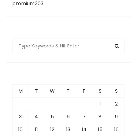
premium303
S
e
a
r
c
h
f
M
T
W
T
F
S
S
o
r
1
2
:
3
4
5
6
7
8
9
10
11
12
13
14
15
16