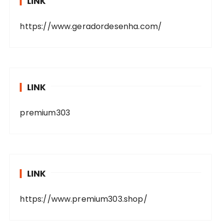
LINK
https://www.geradordesenha.com/
LINK
premium303
LINK
https://www.premium303.shop/