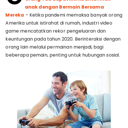
anak dengan Bermain Bersama
Mereka
– Ketika pandemi memaksa banyak orang
Amerika untuk istirahat di rumah, industri video
game mencatatkan rekor pengeluaran dan
keuntungan pada tahun 2020. Berinteraksi dengan
orang lain melalui permainan menjadi, bagi
beberapa pemain, penting untuk hubungan sosial.