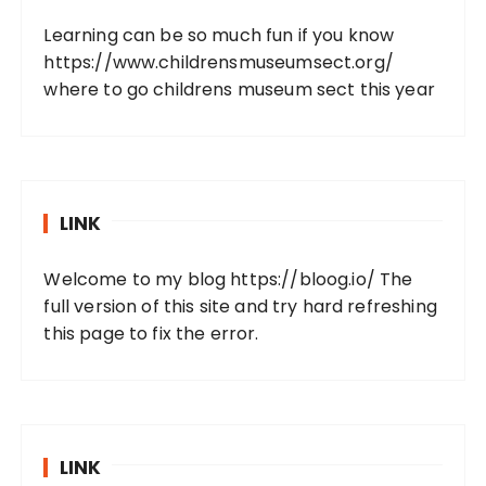
Learning can be so much fun if you know
https://www.childrensmuseumsect.org/
where to go childrens museum sect this year
LINK
Welcome to my blog
https://bloog.io/
The
full version of this site and try hard refreshing
this page to fix the error.
LINK