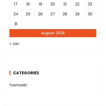
17
18
19
20
21
22
23
24
25
26
27
28
29
30
31
August 2026
« Jan
CATEGORIES
fvwmwiki