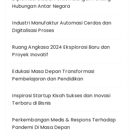
Hubungan Antar Negara
Industri Manufaktur Automasi Cerdas dan
Digitalisasi Proses
Ruang Angkasa 2024 Eksplorasi Baru dan
Proyek Inovatif
Edukasi Masa Depan Transformasi
Pembelajaran dan Pendidikan
Inspirasi Startup Kisah Sukses dan Inovasi
Terbaru di Bisnis
Perkembangan Medis & Respons Terhadap
Pandemi Di Masa Depan